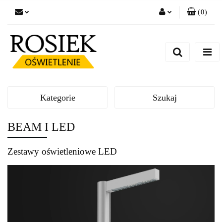
(
0
)
Zaloguj się
Zarejestruj się
Dodaj zgłoszenie
Zgody cookies
Kategorie
Szukaj
BEAM I LED
Zestawy oświetleniowe LED