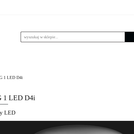
 LED
Wysięgniki
Lampy zewnętrzne
Kule / Lam
e
Złącza słupowe
Kosze zbrojeniowe
Lampy zewnętrzne
Kule / Lampy ogrodowe
Fundamenty 
G 1 LED D4i
 1 LED D4i
y LED