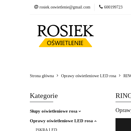
rosiek.oswietlenie@gmail.com
600199723
Słupy
Oprawy
Fundamenty betonow
Słupy
Oprawy LED
Wysięgniki
Kosze zbrojeniowe
Strona główna
Oprawy oświetleniowe LED rosa
RIN
Kategorie
RING
Opraw
Słupy oświetleniowe rosa
Oprawy oświetleniowe LED rosa
ISKRA LED