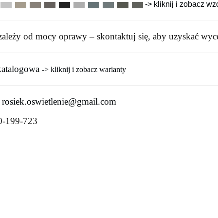
-> kliknij i zobacz w
zależy od mocy oprawy – skontaktuj się, aby uzyskać wyc
katalogowa
-> kliknij i zobacz warianty
:
rosiek.oswietlenie@gmail.com
0-199-723