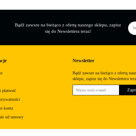
Bądź zawsze na bieżąco z ofertą naszego sklepu, zapisz
się do Newslettera teraz!
cje
Newsletter
in
Bądź zawsze na bieżąco z ofertą nas
sklepu, zapisz się do Newslettera ter
 płatność
 prywatności
n konta
nie od umowy