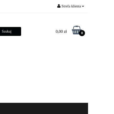
Strefa klienta
py ogrodowe
Zaloguj się
Zarejestruj się
0,00 zł
0
Dodaj zgłoszenie
Zgody cookies
betonowe
Złącza słupowe