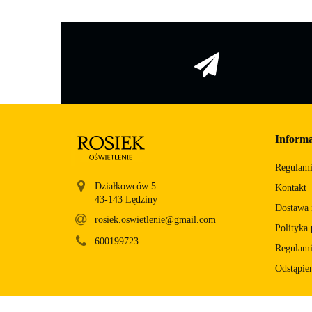
Informa
Regulam
Działkowców 5
Kontakt
Dostawa i
rosiek.oswietlenie@gmail.com
Polityka
600199723
Regulami
Odstąpie