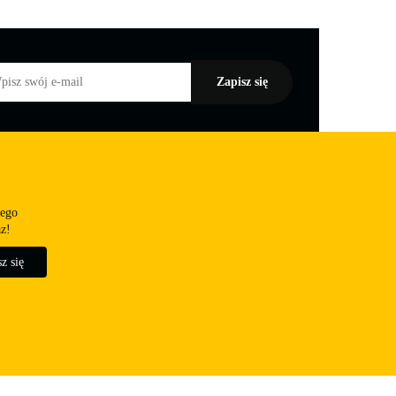
zego
az!