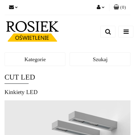
(
0
)
Zaloguj się
Zarejestruj się
Dodaj zgłoszenie
Zgody cookies
Kategorie
Szukaj
CUT LED
Kinkiety LED