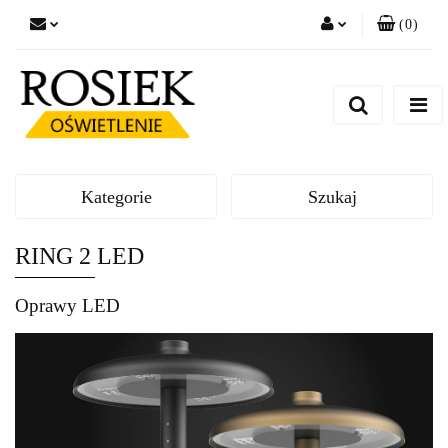
(
0
)
Zaloguj się
Zarejestruj się
Dodaj zgłoszenie
Zgody cookies
Kategorie
Szukaj
RING 2 LED
Oprawy LED