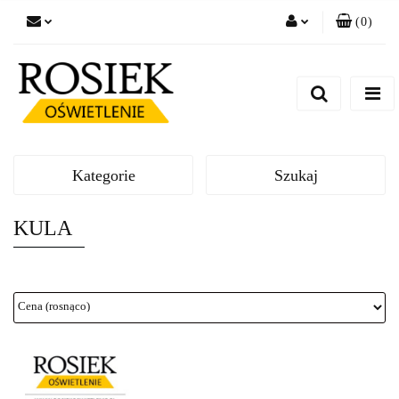
(
0
)
Zaloguj się
Zarejestruj się
Dodaj zgłoszenie
Zgody cookies
Kategorie
Szukaj
KULA