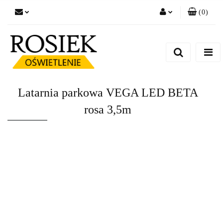
(
0
)
Zaloguj się
Zarejestruj się
Dodaj zgłoszenie
Zgody cookies
Latarnia parkowa VEGA LED BETA
rosa 3,5m