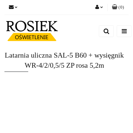
(
0
)
Zaloguj się
Zarejestruj się
Dodaj zgłoszenie
Zgody cookies
Latarnia uliczna SAL-5 B60 + wysięgnik
WR-4/2/0,5/5 ZP rosa 5,2m