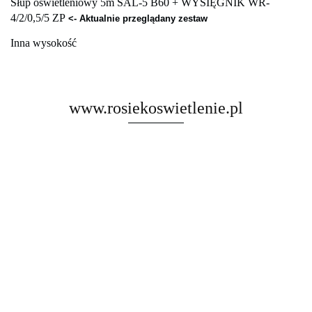
Słup oświetleniowy 5m SAL-5 B60 + WYSIĘGNIK WR-
4/2/0,5/5 ZP
<- Aktualnie przeglądany zestaw
Inna wysokość
www.rosiekoswietlenie.pl
Rosa