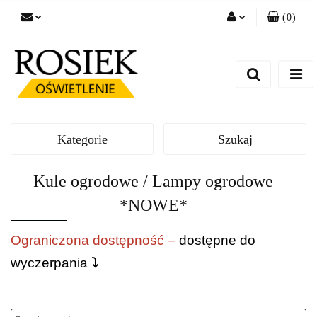
(
0
)
Zaloguj się
Zarejestruj się
Dodaj zgłoszenie
Zgody cookies
Kategorie
Szukaj
Kule ogrodowe / Lampy ogrodowe
*NOWE*
Ograniczona dostępność –
dostępne do
wyczerpania
⤵