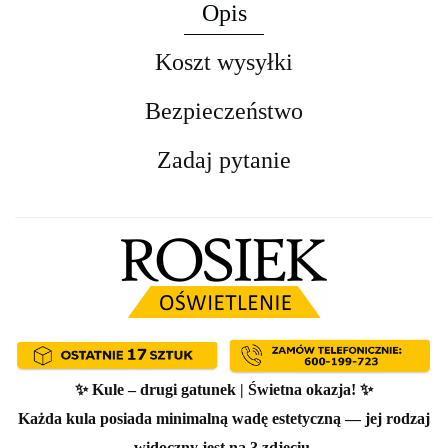
Opis
Koszt wysyłki
Bezpieczeństwo
Zadaj pytanie
✨
Kule – drugi gatunek | Świetna okazja!
✨
Każda kula posiada
minimalną wadę estetyczną
— jej rodzaj
widoczny jest na 3
zdjęciu
.