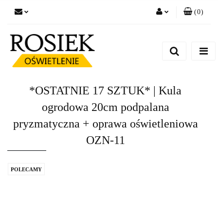
(
0
)
Zaloguj się
Zarejestruj się
Dodaj zgłoszenie
Zgody cookies
*OSTATNIE 17 SZTUK* | Kula
ogrodowa 20cm podpalana
pryzmatyczna + oprawa oświetleniowa
OZN-11
POLECAMY