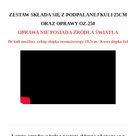
ZESTAW SKŁADA SIĘ Z PODPALANEJ KULI 25CM
ORAZ OPRAWY OZ-250
OPRAWA NIE POSIADA ŹRÓDŁA ŚWIATŁA
Do kuli możliwy zakup słupka montażowego 19,5cm - Koszt słupka 6zł