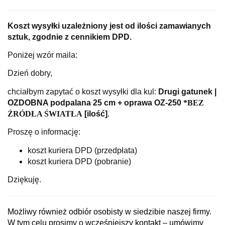
Koszt wysyłki uzależniony jest od ilości zamawianych
sztuk, zgodnie z cennikiem DPD.
Poniżej wzór maila:
Dzień dobry,
chciałbym zapytać o koszt wysyłki dla kul:
Drugi gatunek |
OZDOBNA podpalana 25 cm + oprawa OZ-250
*BEZ
ŹRÓDŁA ŚWIATŁA
[ilość]
.
Proszę o informację:
koszt kuriera DPD (przedpłata)
koszt kuriera DPD (pobranie)
Dziękuję.
Możliwy również odbiór osobisty w siedzibie naszej firmy.
W tym celu prosimy o wcześniejszy kontakt – umówimy