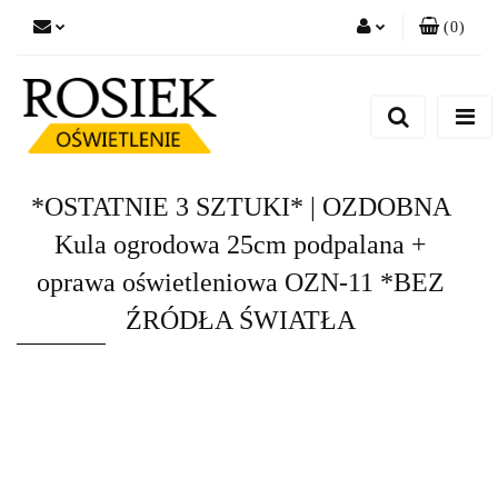
(
0
)
Zaloguj się
Zarejestruj się
Dodaj zgłoszenie
Zgody cookies
*OSTATNIE 3 SZTUKI* | OZDOBNA
Kula ogrodowa 25cm podpalana +
oprawa oświetleniowa OZN-11 *BEZ
ŹRÓDŁA ŚWIATŁA