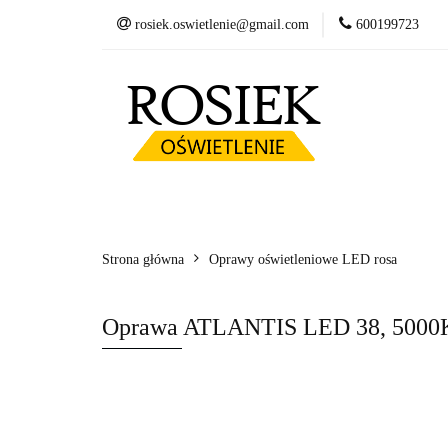
rosiek.oswietlenie@gmail.com
600199723
Słupy
Oprawy
Fundamenty betonow
Słupy
Oprawy LED
Wysięgniki
Kosze zbrojeniowe
Strona główna
Oprawy oświetleniowe LED rosa
Oprawa ATLANTIS LED 38, 5