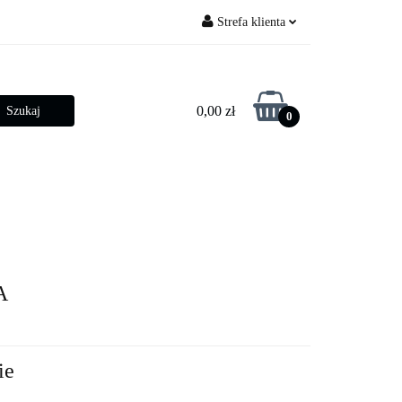
Strefa klienta
py ogrodowe
Zaloguj się
Zarejestruj się
0,00 zł
0
Dodaj zgłoszenie
Zgody cookies
betonowe
Złącza słupowe
A
ie