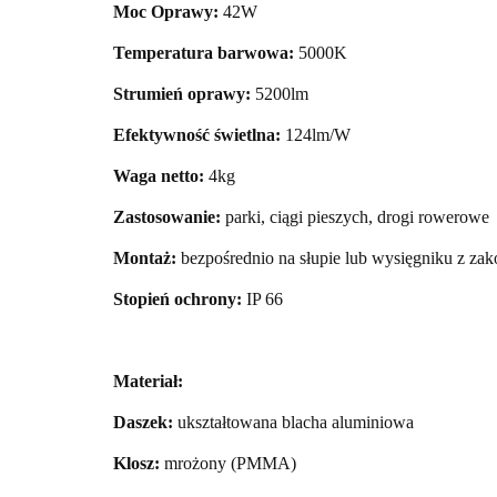
Moc Oprawy:
42W
Temperatura barwowa:
5000K
Strumień oprawy:
5200lm
Efektywność świetlna:
124lm/W
Waga netto:
4kg
Zastosowanie:
parki, ciągi pieszych, drogi rowerowe
Montaż:
bezpośrednio na słupie lub wysięgniku z z
Stopień ochrony:
IP 66
Materiał:
Daszek:
ukształtowana blacha aluminiowa
Klosz:
mrożony (PMMA)