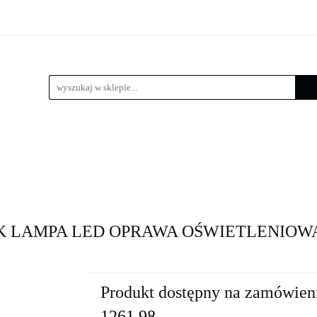
 LED
Wysięgniki
Lampy zewnętrzne
Kule / Lam
e
Złącza słupowe
Kosze zbrojeniowe
Lampy zewnętrzne
Kule / Lampy ogrodowe
Fundamenty 
000K LAMPA LED OPRAWA OŚWIETLENIOW
Produkt dostępny na zamówien
1261.98