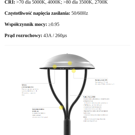
CRI:
>70 dla 5000K, 4000K; >80 dla 3500K, 2700K
Częstotliwość napięcia zasilania:
50/60Hz
Współczynnik mocy:
≥0.95
Prąd rozruchowy:
43A / 260µs