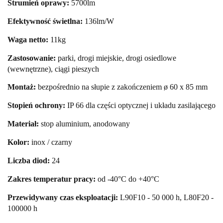
Strumień oprawy:
5700lm
Efektywność świetlna:
136lm/W
Waga netto:
11
kg
Zastosowanie:
parki, drogi miejskie, drogi osiedlowe
(wewnętrzne), ciągi pieszych
Montaż:
bezpośrednio na słupie z zakończeniem ø 60 x 85 mm
Stopień ochrony:
IP 66 dla części optycznej i układu zasilającego
Materiał:
stop aluminium, anodowany
Kolor:
inox / czarny
Liczba diod:
24
Zakres temperatur pracy:
od -40°C do +40°C
Przewidywany czas eksploatacji:
L90F10 - 50 000 h, L80F20 -
100000 h