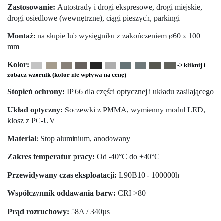
Zastosowanie:
Autostrady i drogi ekspresowe, drogi miejskie,
drogi osiedlowe (wewnętrzne), ciągi pieszych, parkingi
Montaż:
na słupie lub wysięgniku z zakończeniem ø60 x 100
mm
Kolor:
-> kliknij i
zobacz wzornik (kolor nie wpływa na cenę)
Stopień ochrony:
IP 66 dla części optycznej i układu zasilającego
Układ optyczny:
Soczewki z PMMA, wymienny moduł LED,
klosz z PC-UV
Materiał:
Stop aluminium, anodowany
Zakres temperatur pracy:
Od -40°C do +40°C
Przewidywany czas eksploatacji:
L90B10 - 100000h
Współczynnik oddawania barw:
CRI >80
Prąd rozruchowy:
58A / 340µs