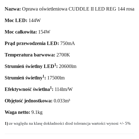
Nazwa:
Oprawa oświetleniowa CUDDLE II LED REG 144 rosa
Moc LED:
144
W
Moc całkowita:
154
W
Prąd przewodzenia LED:
750mA
Temperatura barwowa:
2700
K
1
Strumień świetlny LED
:
20600
lm
1
Strumień świetlny
:
17500lm
1
Efektywność świetlna
:
114lm/W
Objętość jednostkowa:
0.033m³
Waga netto:
9.1kg
1)
ze względu na klasę dokładności diod tolerancja wartości wynosi +/- 5%