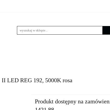
 LED
Wysięgniki
Lampy zewnętrzne
Kule / Lam
e
Złącza słupowe
Kosze zbrojeniowe
Lampy zewnętrzne
Kule / Lampy ogrodowe
Fundamenty 
II LED REG 192, 5000K rosa
Produkt dostępny na zamówien
1421.88