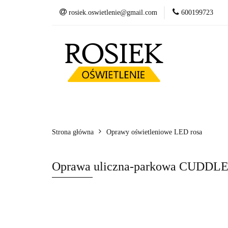
rosiek.oswietlenie@gmail.com
600199723
Słupy
Oprawy
Fundamenty betonow
Słupy
Oprawy LED
Wysięgniki
Kosze zbrojeniowe
Strona główna
Oprawy oświetleniowe LED rosa
Oprawa uliczna-parkowa CUDDLE 