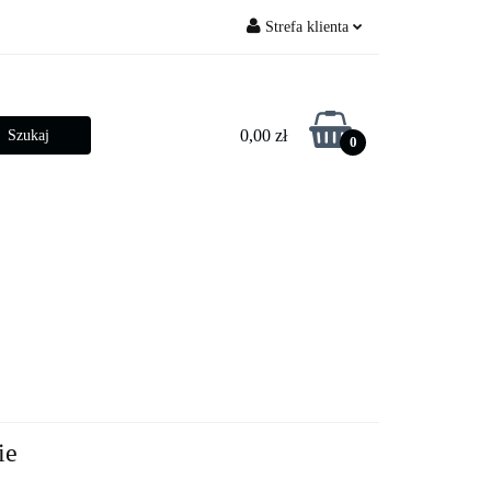
Strefa klienta
py ogrodowe
Zaloguj się
Zarejestruj się
0,00 zł
0
Dodaj zgłoszenie
Zgody cookies
betonowe
Złącza słupowe
ie