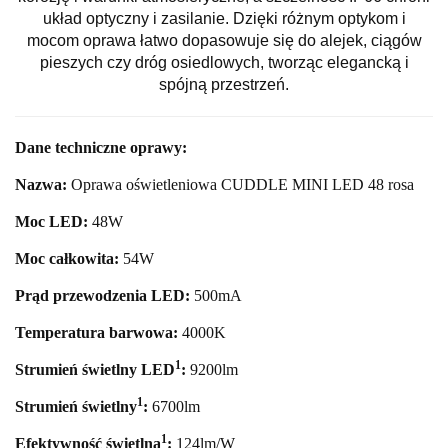
układ optyczny i zasilanie. Dzięki różnym optykom i
mocom oprawa łatwo dopasowuje się do alejek, ciągów
pieszych czy dróg osiedlowych, tworząc elegancką i
spójną przestrzeń.
Dane techniczne oprawy:
Nazwa:
Oprawa oświetleniowa CUDDLE MINI LED 48 rosa
Moc LED:
48
W
Moc całkowita:
54
W
Prąd przewodzenia LED:
500mA
Temperatura barwowa:
4000
K
1
Strumień świetlny LED
:
9200
lm
1
Strumień świetlny
:
6700lm
1
Efektywność świetlna
:
124lm/W