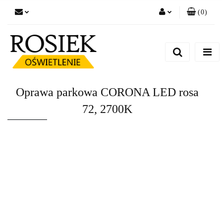
(
0
)
Zaloguj się
Zarejestruj się
Dodaj zgłoszenie
Zgody cookies
Oprawa parkowa CORONA LED rosa
72, 2700K