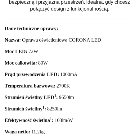
bezpieczną i przyjazną przestrzeń. Idealna, gdy chcesz
połączyć design z funkcjonalnością.
Dane techniczne oprawy:
Nazwa:
Oprawa oświetleniowa CORONA LED
Moc LED:
72
W
Moc całkowita:
80
W
Prąd przewodzenia LED:
1000mA
Temperatura barwowa:
27
00K
1
Strumień świetlny LED
:
965
0
lm
1
Strumień świetlny
:
825
0
lm
1
Efektywność świetlna
:
103lm/W
Waga netto:
11,2
kg