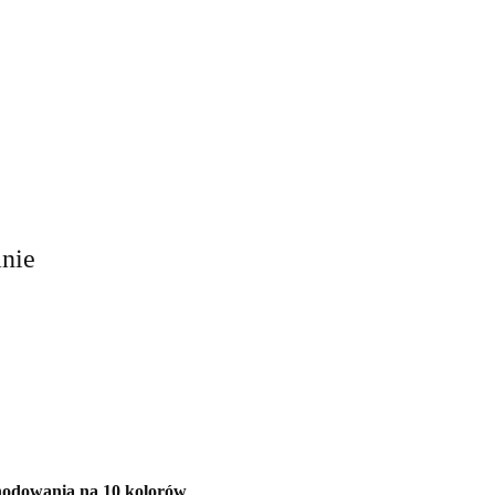
anie
odowania na 10 kolorów