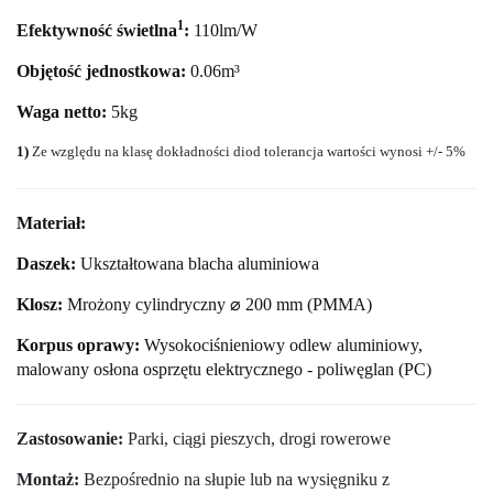
1
Efektywność świetlna
:
110lm/W
Objętość jednostkowa:
0.06m³
Waga netto:
5
kg
1)
Ze względu na klasę dokładności diod tolerancja wartości wynosi +/- 5%
Materiał:
Daszek:
Ukształtowana blacha aluminiowa
Klosz:
Mrożony cylindryczny ⌀ 200 mm (PMMA)
Korpus oprawy:
Wysokociśnieniowy odlew aluminiowy,
malowany osłona osprzętu elektrycznego - poliwęglan (PC)
Zastosowanie:
Parki, ciągi pieszych, drogi rowerowe
Montaż:
Bezpośrednio na słupie lub na wysięgniku z