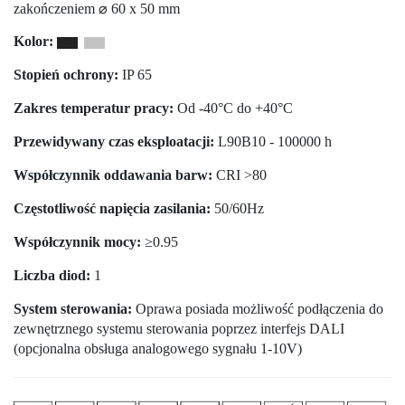
zakończeniem ⌀ 60 x 50 mm
Kolor:
Stopień ochrony:
IP 65
Zakres temperatur pracy:
Od -40°C do +40°C
Przewidywany czas eksploatacji:
L90B10 - 100000 h
Współczynnik oddawania barw:
CRI >80
Częstotliwość napięcia zasilania:
50/60Hz
Współczynnik mocy:
≥0.95
Liczba diod:
1
System sterowania:
Oprawa posiada możliwość podłączenia do
zewnętrznego systemu sterowania poprzez interfejs DALI
(opcjonalna obsługa analogowego sygnału 1-10V)