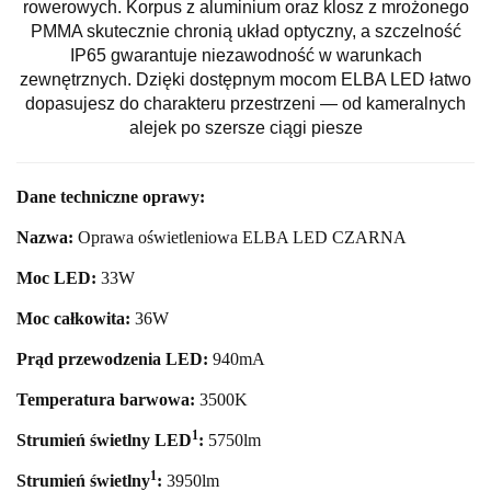
rowerowych. Korpus z aluminium oraz klosz z mrożonego
PMMA skutecznie chronią układ optyczny, a szczelność
IP65 gwarantuje niezawodność w warunkach
zewnętrznych. Dzięki dostępnym mocom ELBA LED łatwo
dopasujesz do charakteru przestrzeni — od kameralnych
alejek po szersze ciągi piesze
Dane techniczne oprawy:
Nazwa:
Oprawa oświetleniowa ELBA LED CZARNA
Moc LED:
33
W
Moc całkowita:
36
W
Prąd przewodzenia LED:
940mA
Temperatura barwowa:
35
00K
1
Strumień świetlny LED
:
5750
lm
1
Strumień świetlny
:
3950lm