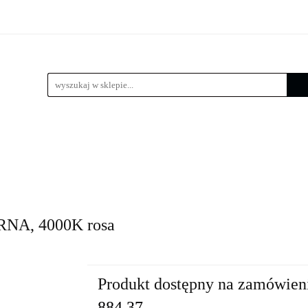
 LED
Wysięgniki
Lampy zewnętrzne
Kule / Lam
e
Złącza słupowe
Kosze zbrojeniowe
Lampy zewnętrzne
Kule / Lampy ogrodowe
Fundamenty 
NA, 4000K rosa
Produkt dostępny na zamówien
884.37