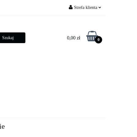
Strefa klienta
py ogrodowe
Zaloguj się
Zarejestruj się
0,00 zł
0
Dodaj zgłoszenie
Zgody cookies
betonowe
Złącza słupowe
ie