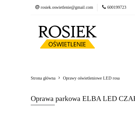
rosiek.oswietlenie@gmail.com
600199723
Słupy
Oprawy
Fundamenty betonow
Słupy
Oprawy LED
Wysięgniki
Kosze zbrojeniowe
Strona główna
Oprawy oświetleniowe LED rosa
Oprawa parkowa ELBA LED CZAR