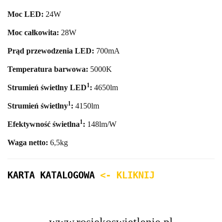
Moc LED:
24
W
Moc całkowita:
28
W
Prąd przewodzenia LED:
700mA
Temperatura barwowa:
50
00K
1
Strumień świetlny LED
:
4650
lm
1
Strumień świetlny
:
4150lm
1
Efektywność świetlna
:
148lm/W
Waga netto:
6,5
kg
KARTA KATALOGOWA
<- KLIKNIJ
www.rosiekoswietlenie.pl