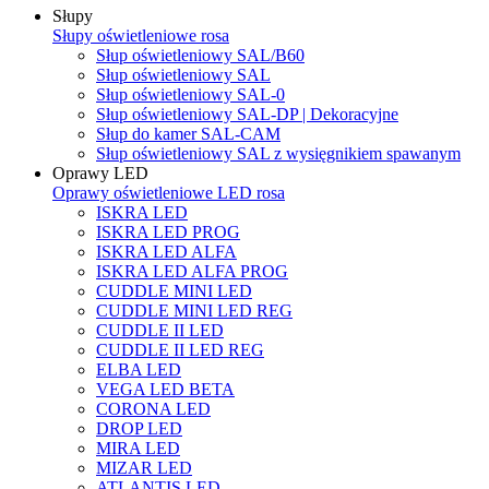
Słupy
Słupy oświetleniowe rosa
Słup oświetleniowy SAL/B60
Słup oświetleniowy SAL
Słup oświetleniowy SAL-0
Słup oświetleniowy SAL-DP | Dekoracyjne
Słup do kamer SAL-CAM
Słup oświetleniowy SAL z wysięgnikiem spawanym
Oprawy LED
Oprawy oświetleniowe LED rosa
ISKRA LED
ISKRA LED PROG
ISKRA LED ALFA
ISKRA LED ALFA PROG
CUDDLE MINI LED
CUDDLE MINI LED REG
CUDDLE II LED
CUDDLE II LED REG
ELBA LED
VEGA LED BETA
CORONA LED
DROP LED
MIRA LED
MIZAR LED
ATLANTIS LED