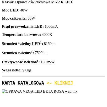
Nazwa:
Oprawa oświetleniowa MIZAR LED
Moc LED:
48
W
Moc całkowita:
55
W
Prąd przewodzenia LED:
1000mA
Temperatura barwowa:
40
00K
1
Strumień świetlny LED
:
8150
lm
1
Strumień świetlny
:
7500lm
1
Efektywność świetlna
:
136lm/W
Waga netto:
9,6
kg
KARTA KATALOGOWA
<- KLIKNIJ