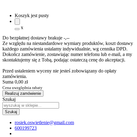
Koszyk jest pusty
x
Do bezpłatnej dostawy brakuje
-,--
Ze względu na niestandardowe wymiary produktów, koszt dostawy
każdego zamówienia ustalamy indywidualnie, wg cennika DPD.
Dokończ zamówienie, zostawiając numer telefonu lub e-mail, a my
skontaktujemy się z Tobą, podając ostateczą cenę do akceptacji.
Przed ustaleniem wyceny nie jesteś zobowiązany do opłaty
zamówienia.
Suma
0,00 zł
Cena uwzględnia rabaty
Realizuj zamówienie
Szukaj
rosiek.oswietlenie@gmail.com
600199723