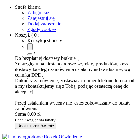
Strefa klienta
Zaloguj się
Zarejestruj się
Dodaj zgłoszenie
Zgody cookies
Koszyk
(
0
)
Koszyk jest pusty
x
Do bezpłatnej dostawy brakuje
-,--
Ze względu na niestandardowe wymiary produktów, koszt
dostawy każdego zamówienia ustalamy indywidualnie, wg
cennika DPD.
Dokończ zamówienie, zostawiając numer telefonu lub e-mail,
a my skontaktujemy się z Tobą, podając ostateczą cenę do
akceptacji.
Przed ustaleniem wyceny nie jesteś zobowiązany do opłaty
zamówienia.
Suma
0,00 zł
Cena uwzględnia rabaty
Realizuj zamówienie