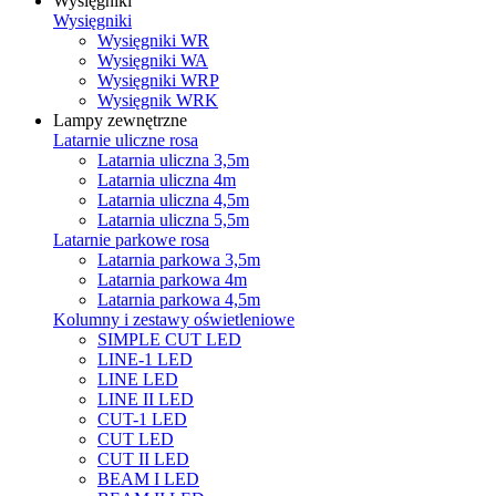
Wysięgniki
Wysięgniki
Wysięgniki WR
Wysięgniki WA
Wysięgniki WRP
Wysięgnik WRK
Lampy zewnętrzne
Latarnie uliczne rosa
Latarnia uliczna 3,5m
Latarnia uliczna 4m
Latarnia uliczna 4,5m
Latarnia uliczna 5,5m
Latarnie parkowe rosa
Latarnia parkowa 3,5m
Latarnia parkowa 4m
Latarnia parkowa 4,5m
Kolumny i zestawy oświetleniowe
SIMPLE CUT LED
LINE-1 LED
LINE LED
LINE II LED
CUT-1 LED
CUT LED
CUT II LED
BEAM I LED