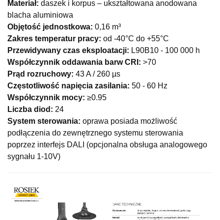
Materiał:
daszek i korpus – ukształtowana anodowana
blacha aluminiowa
Objętość jednostkowa:
0,16 m³
Zakres temperatur pracy:
od -40°C do +55°C
Przewidywany czas eksploatacji:
L90B10 - 100 000 h
Współczynnik oddawania barw CRI:
>70
Prąd rozruchowy:
43 A / 260 µs
Częstotliwość napięcia zasilania:
50 - 60 Hz
Współczynnik mocy:
≥0.95
Liczba diod:
24
System sterowania:
oprawa posiada możliwość
podłączenia do zewnętrznego systemu sterowania
poprzez interfejs DALI (opcjonalna obsługa analogowego
sygnału 1-10V)