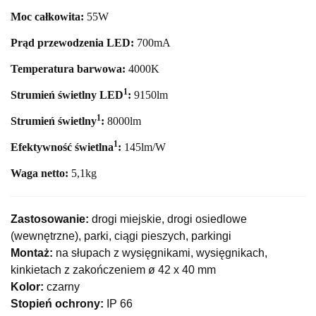
Moc całkowita:
55
W
Prąd przewodzenia LED:
700mA
Temperatura barwowa:
40
00K
1
Strumień świetlny LED
:
9150
lm
1
Strumień świetlny
:
8000lm
1
Efektywność świetlna
:
145lm/W
Waga netto:
5,1
kg
Zastosowanie:
drogi miejskie, drogi osiedlowe
(wewnętrzne), parki, ciągi pieszych, parkingi
Montaż:
na słupach z wysięgnikami, wysięgnikach,
kinkietach z zakończeniem ø 42 x 40 mm
Kolor:
czarny
Stopień ochrony:
IP 66