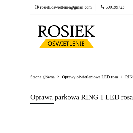
rosiek.oswietlenie@gmail.com
600199723
Słupy
Oprawy
Fundamenty betonow
Słupy
Oprawy LED
Wysięgniki
Kosze zbrojeniowe
Strona główna
Oprawy oświetleniowe LED rosa
RIN
Oprawa parkowa RING 1 LED ros