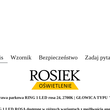
is
Wzornik
Bezpieczeństwo
Zadaj pyt
rawa parkowa RING 1 LED rosa 24, 2700K | GŁOWICA TYPU 
1 LED ROSA dostępne w różnych wariantach z możliwością ano