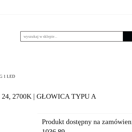
 LED
Wysięgniki
Lampy zewnętrzne
Kule / Lam
e
Złącza słupowe
Kosze zbrojeniowe
Lampy zewnętrzne
Kule / Lampy ogrodowe
Fundamenty 
G 1 LED
a 24, 2700K | GŁOWICA TYPU A
Produkt dostępny na zamówien
1036.89