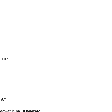
anie
"A"
dowania na 10 kolorów