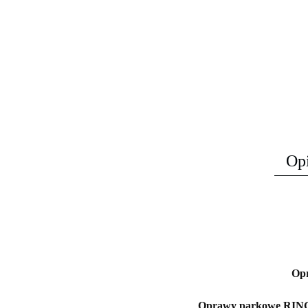
Op
Op
Oprawy parkowe RING 