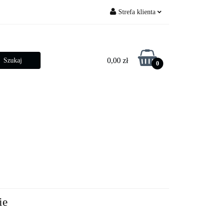
Strefa klienta
py ogrodowe
Zaloguj się
Zarejestruj się
0,00 zł
0
Dodaj zgłoszenie
Zgody cookies
betonowe
Złącza słupowe
ie