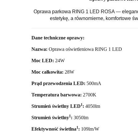
Oprawa parkowa RING 1 LED ROSA — eleganckie 
estetykę, a równomierne, komfortowe świ
Dane techniczne oprawy:
Nazwa:
Oprawa oświetleniowa RING 1 LED
Moc LED:
24
W
Moc całkowita:
28
W
Prąd przewodzenia LED:
500mA
Temperatura barwowa:
27
00K
1
Strumień świetlny LED
:
4050
lm
1
Strumień świetlny
:
3050lm
1
Efektywność świetlna
:
109lm/W