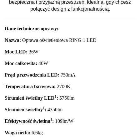
bezpieczną i przyjazną przestrzeń. Idealna, gdy chcesz
połączyć design z funkcjonalnością.
Dane techniczne oprawy:
Nazwa:
Oprawa oświetleniowa RING 1 LED
Moc LED:
36
W
Moc całkowita:
40
W
Prąd przewodzenia LED:
750mA
Temperatura barwowa:
27
00K
1
Strumień świetlny LED
:
5750
lm
1
Strumień świetlny
:
4350lm
1
Efektywność świetlna
:
109lm/W
Waga netto:
6,6
kg