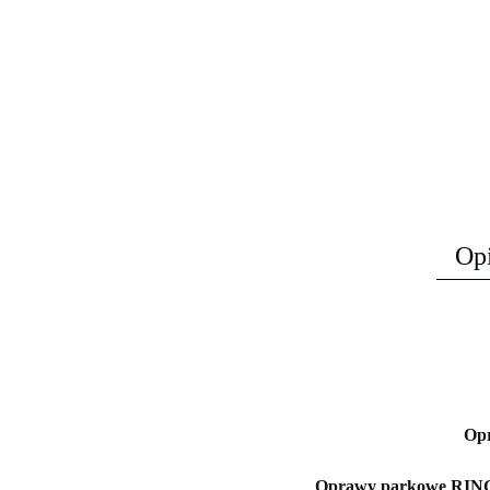
Op
Op
Oprawy parkowe RING 