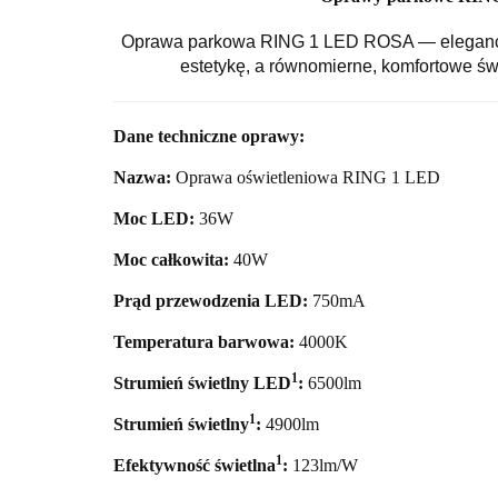
Oprawa parkowa RING 1 LED ROSA — eleganckie 
estetykę, a równomierne, komfortowe świ
Dane techniczne oprawy:
Nazwa:
Oprawa oświetleniowa RING 1 LED
Moc LED:
36
W
Moc całkowita:
40
W
Prąd przewodzenia LED:
750mA
Temperatura barwowa:
40
00K
1
Strumień świetlny LED
:
6500
lm
1
Strumień świetlny
:
4900lm
1
Efektywność świetlna
:
123lm/W