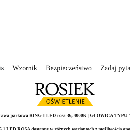
is
Wzornik
Bezpieczeństwo
Zadaj pyt
rawa parkowa RING 1 LED rosa 36, 4000K | GŁOWICA TYPU 
1 LED ROSA dostępne w różnych wariantach z możliwością ano