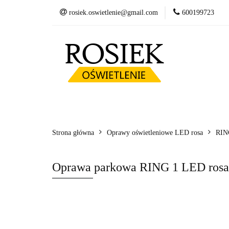
rosiek.oswietlenie@gmail.com
600199723
Słupy
Oprawy
Fundamenty betonow
Słupy
Oprawy LED
Wysięgniki
Kosze zbrojeniowe
Strona główna
Oprawy oświetleniowe LED rosa
RIN
Oprawa parkowa RING 1 LED ros