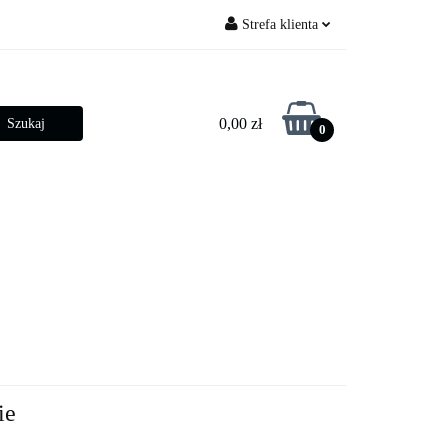
Strefa klienta
py ogrodowe
Zaloguj się
Zarejestruj się
0,00 zł
0
Dodaj zgłoszenie
Zgody cookies
betonowe
Złącza słupowe
ie