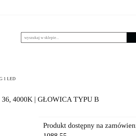
 LED
Wysięgniki
Lampy zewnętrzne
Kule / Lam
e
Złącza słupowe
Kosze zbrojeniowe
Lampy zewnętrzne
Kule / Lampy ogrodowe
Fundamenty 
G 1 LED
a 36, 4000K | GŁOWICA TYPU B
Produkt dostępny na zamówien
1088.55