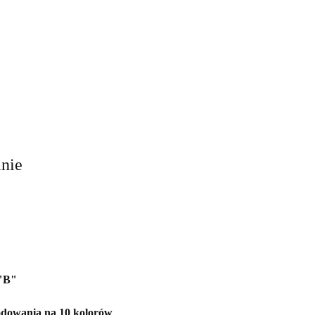
anie
"B"
dowania na 10 kolorów