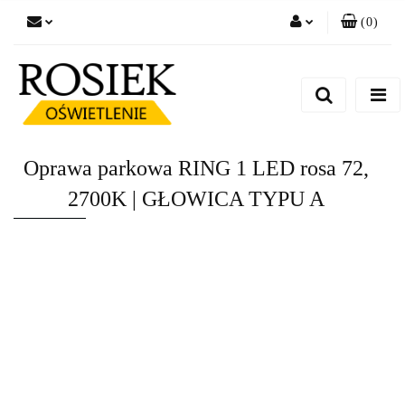
(
0
)
Zaloguj się
Zarejestruj się
Dodaj zgłoszenie
Zgody cookies
Oprawa parkowa RING 1 LED rosa 72,
2700K | GŁOWICA TYPU A