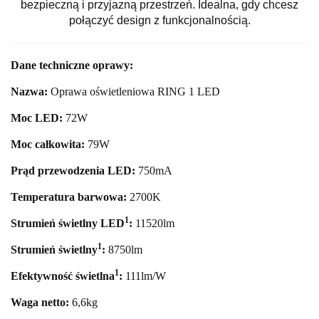
bezpieczną i przyjazną przestrzeń. Idealna, gdy chcesz
połączyć design z funkcjonalnością.
Dane techniczne oprawy:
Nazwa:
Oprawa oświetleniowa RING 1 LED
Moc LED:
72
W
Moc całkowita:
79
W
Prąd przewodzenia LED:
750mA
Temperatura barwowa:
27
00K
1
Strumień świetlny LED
:
11520
lm
1
Strumień świetlny
:
8750lm
1
Efektywność świetlna
:
111lm/W
Waga netto:
6,6
kg