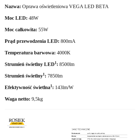
Nazwa:
Oprawa oświetleniowa VEGA LED BETA
Moc LED:
48
W
Moc całkowita:
55
W
Prąd przewodzenia LED:
800mA
Temperatura barwowa:
40
00K
1
Strumień świetlny LED
:
8500
lm
1
Strumień świetlny
:
7850lm
1
Efektywność świetlna
:
143lm/W
Waga netto:
9,5
kg