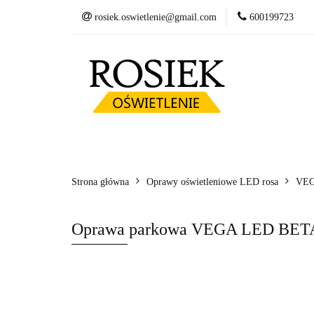
rosiek.oswietlenie@gmail.com
600199723
Słupy
Oprawy
Fundamenty betonow
Słupy
Oprawy LED
Wysięgniki
Kosze zbrojeniowe
Strona główna
Oprawy oświetleniowe LED rosa
VEG
Oprawa parkowa VEGA LED BETA 