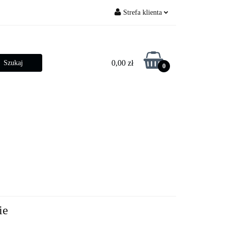
Strefa klienta
py ogrodowe
Zaloguj się
Zarejestruj się
0,00 zł
0
Dodaj zgłoszenie
Zgody cookies
betonowe
Złącza słupowe
ie