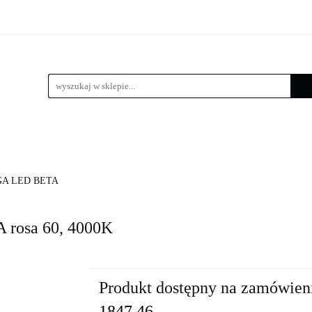
 LED
Wysięgniki
Lampy zewnętrzne
Kule / Lam
e
Złącza słupowe
Kosze zbrojeniowe
Lampy zewnętrzne
Kule / Lampy ogrodowe
Fundamenty 
A LED BETA
rosa 60, 4000K
Produkt dostępny na zamówien
1847.46