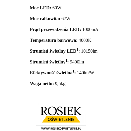
Moc LED:
60
W
Moc całkowita:
67
W
Prąd przewodzenia LED:
1000mA
Temperatura barwowa:
40
00K
1
Strumień świetlny LED
:
10150
lm
1
Strumień świetlny
:
9400lm
1
Efektywność świetlna
:
140lm/W
Waga netto:
9,5
kg