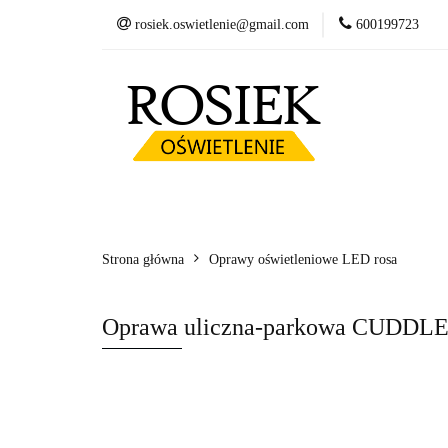
rosiek.oswietlenie@gmail.com
600199723
Słupy
Oprawy
Fundamenty betonow
Słupy
Oprawy LED
Wysięgniki
Kosze zbrojeniowe
Strona główna
Oprawy oświetleniowe LED rosa
Oprawa uliczna-parkowa CUDDLE 