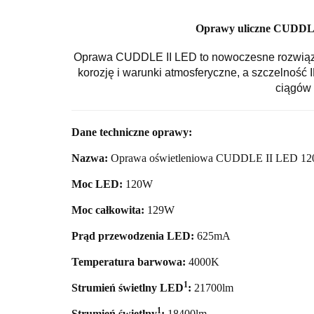
Oprawy uliczne CUDDLE
Oprawa CUDDLE II LED to nowoczesne rozwiąza
korozję i warunki atmosferyczne, a szczelność 
ciągów 
Dane techniczne oprawy:
Nazwa:
Oprawa oświetleniowa CUDDLE II LED 120
Moc LED:
120
W
Moc całkowita:
129
W
Prąd przewodzenia LED:
625mA
Temperatura barwowa:
4000
K
1
Strumień świetlny LED
:
21700
lm
1
Strumień świetlny
:
18400lm