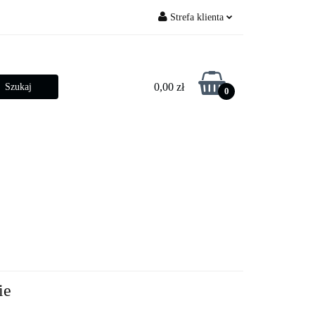
Strefa klienta
py ogrodowe
Zaloguj się
Zarejestruj się
0,00 zł
0
Dodaj zgłoszenie
Zgody cookies
betonowe
Złącza słupowe
ie