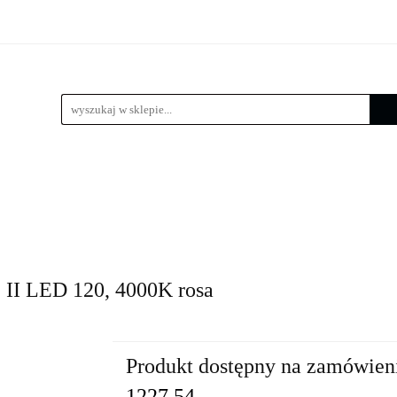
 LED
Wysięgniki
Lampy zewnętrzne
Kule / Lam
e
Złącza słupowe
Kosze zbrojeniowe
Lampy zewnętrzne
Kule / Lampy ogrodowe
Fundamenty 
II LED 120, 4000K rosa
Produkt dostępny na zamówien
1227.54