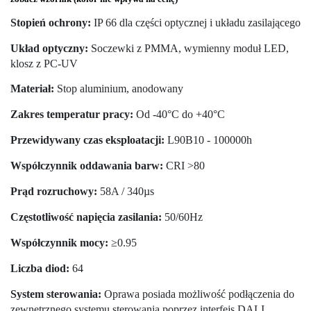
Stopień ochrony:
IP 66 dla części optycznej i układu zasilającego
Układ optyczny:
Soczewki z PMMA, wymienny moduł LED,
klosz z PC-UV
Materiał:
Stop aluminium, anodowany
Zakres temperatur pracy:
Od -40°C do +40°C
Przewidywany czas eksploatacji:
L90B10 - 100000h
Współczynnik oddawania barw:
CRI >80
Prąd rozruchowy:
58A / 340µs
Częstotliwość napięcia zasilania:
50/60Hz
Współczynnik mocy:
≥0.95
Liczba diod:
64
System sterowania:
Oprawa posiada możliwość podłączenia do
zewnętrznego systemu sterowania poprzez interfejs DALI