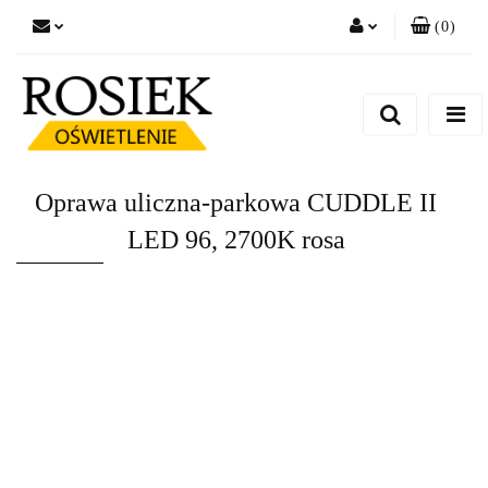
(
0
)
Zaloguj się
Zarejestruj się
Dodaj zgłoszenie
Zgody cookies
Oprawa uliczna-parkowa CUDDLE II
LED 96, 2700K rosa