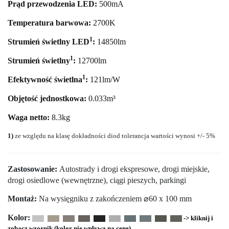
Prąd przewodzenia LED:
500mA
Temperatura barwowa:
2700
K
1
Strumień świetlny LED
:
14850
lm
1
Strumień świetlny
:
12700lm
1
Efektywność świetlna
:
121lm/W
Objętość jednostkowa:
0.033m³
Waga netto:
8.3kg
1)
ze względu na klasę dokładności diod tolerancja wartości wynosi +/- 5%
Zastosowanie:
Autostrady i drogi ekspresowe, drogi miejskie,
drogi osiedlowe (wewnętrzne), ciągi pieszych, parkingi
Montaż:
Na wysięgniku z zakończeniem ⌀60 x 100 mm
Kolor:
-> kliknij i
zobacz wzornik (kolor nie wpływa na cenę)