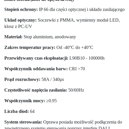
Stopień ochrony:
IP 66 dla części optycznej i układu zasilającego
Układ optyczny:
Soczewki z PMMA, wymienny moduł LED,
klosz z PC-UV
Materiał:
Stop aluminium, anodowany
Zakres temperatur pracy:
Od -40°C do +40°C
Przewidywany czas eksploatacji:
L90B10 - 100000h
Współczynnik oddawania barw:
CRI >70
Prąd rozruchowy:
58A / 340µs
Częstotliwość napięcia zasilania:
50/60Hz
Współczynnik mocy:
≥0.95
Liczba diod:
64
System sterowania:
Oprawa posiada możliwość podłączenia do
zewnętrznego systemu sterowania poprzez interfejs DALI