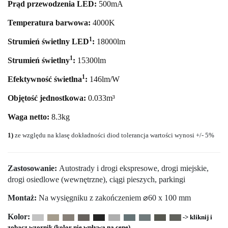
Prąd przewodzenia LED:
500mA
Temperatura barwowa:
4000
K
1
Strumień świetlny LED
:
18000
lm
1
Strumień świetlny
:
15300lm
1
Efektywność świetlna
:
146lm/W
Objętość jednostkowa:
0.033m³
Waga netto:
8.3kg
1)
ze względu na klasę dokładności diod tolerancja wartości wynosi +/- 5%
Zastosowanie:
Autostrady i drogi ekspresowe, drogi miejskie,
drogi osiedlowe (wewnętrzne), ciągi pieszych, parkingi
Montaż:
Na wysięgniku z zakończeniem ⌀60 x 100 mm
Kolor:
-> kliknij i
zobacz wzornik (kolor nie wpływa na cenę)