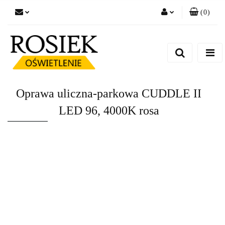
(
0
)
Zaloguj się
Zarejestruj się
Dodaj zgłoszenie
Zgody cookies
Oprawa uliczna-parkowa CUDDLE II
LED 96, 4000K rosa