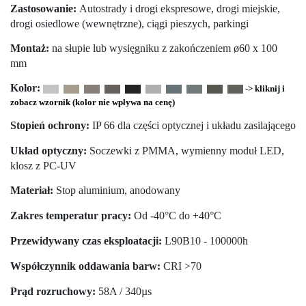
Zastosowanie:
Autostrady i drogi ekspresowe, drogi miejskie,
drogi osiedlowe (wewnętrzne), ciągi pieszych, parkingi
Montaż:
na słupie lub wysięgniku z zakończeniem ø60 x 100
mm
Kolor:
-> kliknij i
zobacz wzornik (kolor nie wpływa na cenę)
Stopień ochrony:
IP 66 dla części optycznej i układu zasilającego
Układ optyczny:
Soczewki z PMMA, wymienny moduł LED,
klosz z PC-UV
Materiał:
Stop aluminium, anodowany
Zakres temperatur pracy:
Od -40°C do +40°C
Przewidywany czas eksploatacji:
L90B10 - 100000h
Współczynnik oddawania barw:
CRI >70
Prąd rozruchowy:
58A / 340µs