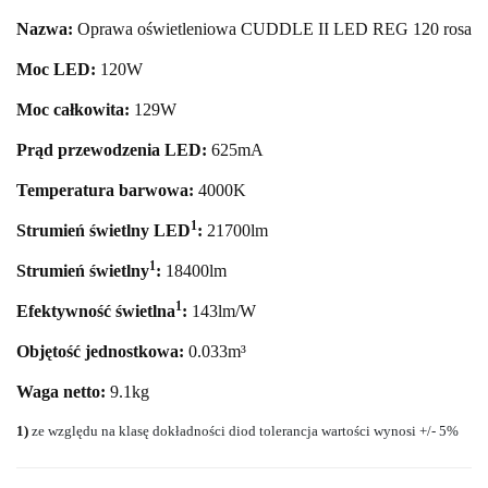
Nazwa:
Oprawa oświetleniowa CUDDLE II LED REG 120 rosa
Moc LED:
120
W
Moc całkowita:
129
W
Prąd przewodzenia LED:
625mA
Temperatura barwowa:
4000
K
1
Strumień świetlny LED
:
21700
lm
1
Strumień świetlny
:
18400lm
1
Efektywność świetlna
:
143lm/W
Objętość jednostkowa:
0.033m³
Waga netto:
9.1kg
1)
ze względu na klasę dokładności diod tolerancja wartości wynosi +/- 5%