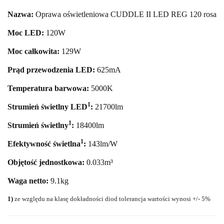
Nazwa:
Oprawa oświetleniowa CUDDLE II LED REG 120 rosa
Moc LED:
120
W
Moc całkowita:
129
W
Prąd przewodzenia LED:
625mA
Temperatura barwowa:
5000
K
1
Strumień świetlny LED
:
21700
lm
1
Strumień świetlny
:
18400lm
1
Efektywność świetlna
:
143lm/W
Objętość jednostkowa:
0.033m³
Waga netto:
9.1kg
1)
ze względu na klasę dokładności diod tolerancja wartości wynosi +/- 5%