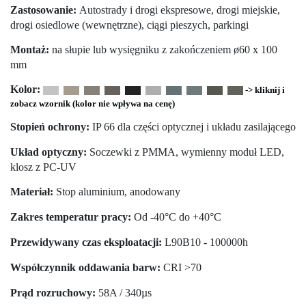
Zastosowanie:
Autostrady i drogi ekspresowe, drogi miejskie,
drogi osiedlowe (wewnętrzne), ciągi pieszych, parkingi
Montaż:
na słupie lub wysięgniku z zakończeniem ø60 x 100
mm
Kolor:
-> kliknij i
zobacz wzornik (kolor nie wpływa na cenę)
Stopień ochrony:
IP 66 dla części optycznej i układu zasilającego
Układ optyczny:
Soczewki z PMMA, wymienny moduł LED,
klosz z PC-UV
Materiał:
Stop aluminium, anodowany
Zakres temperatur pracy:
Od -40°C do +40°C
Przewidywany czas eksploatacji:
L90B10 - 100000h
Współczynnik oddawania barw:
CRI >70
Prąd rozruchowy:
58A / 340µs