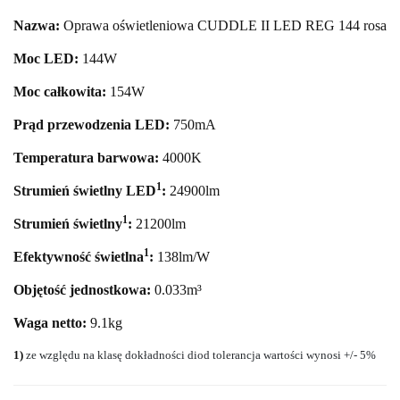
Nazwa:
Oprawa oświetleniowa CUDDLE II LED REG 144 rosa
Moc LED:
144
W
Moc całkowita:
154
W
Prąd przewodzenia LED:
750mA
Temperatura barwowa:
4000
K
1
Strumień świetlny LED
:
24900
lm
1
Strumień świetlny
:
21200lm
1
Efektywność świetlna
:
138lm/W
Objętość jednostkowa:
0.033m³
Waga netto:
9.1kg
1)
ze względu na klasę dokładności diod tolerancja wartości wynosi +/- 5%