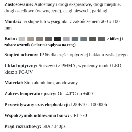
Zastosowanie:
Autostrady i drogi ekspresowe, drogi miejskie,
drogi osiedlowe (wewnętrzne), ciągi pieszych, parkingi
Montaż:
na słupie lub wysięgniku z zakończeniem ø60 x 100
mm
Kolor:
-> kliknij i
zobacz wzornik (kolor nie wpływa na cenę)
Stopień ochrony:
IP 66 dla części optycznej i układu zasilającego
Układ optyczny:
Soczewki z PMMA, wymienny moduł LED,
klosz z PC-UV
Materiał:
Stop aluminium, anodowany
Zakres temperatur pracy:
Od -40°C do +40°C
Przewidywany czas eksploatacji:
L90B10 - 100000h
Współczynnik oddawania barw:
CRI >70
Prąd rozruchowy:
58A / 340µs