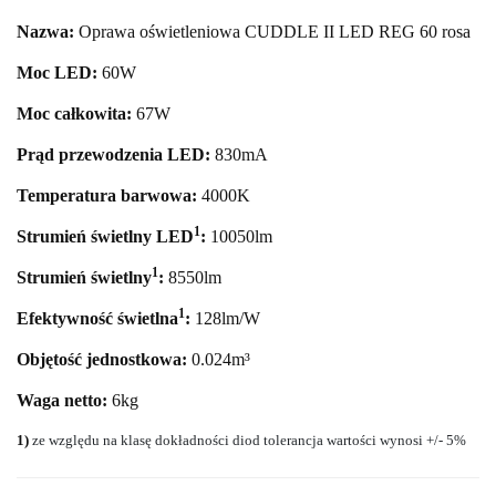
Nazwa:
Oprawa oświetleniowa CUDDLE II LED REG 60 rosa
Moc LED:
60
W
Moc całkowita:
67
W
Prąd przewodzenia LED:
830mA
Temperatura barwowa:
40
00K
1
Strumień świetlny LED
:
10050
lm
1
Strumień świetlny
:
8550lm
1
Efektywność świetlna
:
128lm/W
Objętość jednostkowa:
0.024m³
Waga netto:
6kg
1)
ze względu na klasę dokładności diod tolerancja wartości wynosi +/- 5%