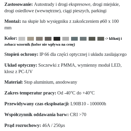
Zastosowanie:
Autostrady i drogi ekspresowe, drogi miejskie,
drogi osiedlowe (wewnętrzne), ciągi pieszych, parkingi
Montaż:
na słupie lub wysięgniku z zakończeniem ø60 x 100
mm
Kolor:
-> kliknij i
zobacz wzornik (kolor nie wpływa na cenę)
Stopień ochrony:
IP 66 dla części optycznej i układu zasilającego
Układ optyczny:
Soczewki z PMMA, wymienny moduł LED,
klosz z PC-UV
Materiał:
Stop aluminium, anodowany
Zakres temperatur pracy:
Od -40°C do +40°C
Przewidywany czas eksploatacji:
L90B10 - 100000h
Współczynnik oddawania barw:
CRI >70
Prąd rozruchowy:
46A / 250µs