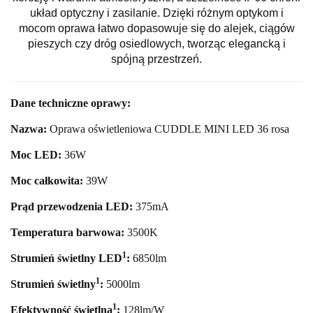
układ optyczny i zasilanie. Dzięki różnym optykom i
mocom oprawa łatwo dopasowuje się do alejek, ciągów
pieszych czy dróg osiedlowych, tworząc elegancką i
spójną przestrzeń.
Dane techniczne oprawy:
Nazwa:
Oprawa oświetleniowa CUDDLE MINI LED 36 rosa
Moc LED:
36
W
Moc całkowita:
39
W
Prąd przewodzenia LED:
375mA
Temperatura barwowa:
35
00K
1
Strumień świetlny LED
:
6850
lm
1
Strumień świetlny
:
5000lm
1
Efektywność świetlna
:
128lm/W