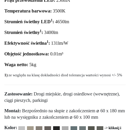
Prąd przewodzenia LED:
250mA
Temperatura barwowa:
35
00K
1
Strumień świetlny LED
:
4650
lm
1
Strumień świetlny
:
3400lm
1
Efektywność świetlna
:
131lm/W
Objętość jednostkowa:
0.01m³
Waga netto:
5kg
1)
ze względu na klasę dokładności diod tolerancja wartości wynosi +/- 5%
Zastosowanie:
Drogi miejskie, drogi osiedlowe (wewnętrzne),
ciągi pieszych, parkingi
Montaż:
Bezpośrednio na słupie z zakończeniem ⌀ 60 x 180 mm
lub na wysięgniku z zakończeniem ⌀ 60 x 100 mm
Kolor:
-> kliknij i