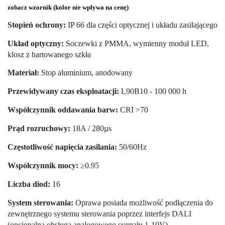
zobacz wzornik (kolor nie wpływa na cenę)
Stopień ochrony:
IP 66 dla części optycznej i układu zasilającego
Układ optyczny:
Soczewki z PMMA, wymienny moduł LED,
klosz z hartowanego szkła
Materiał:
Stop aluminium, anodowany
Przewidywany czas eksploatacji:
L90B10 - 100 000 h
Współczynnik oddawania barw:
CRI >70
Prąd rozruchowy:
18A / 280µs
Częstotliwość napięcia zasilania:
50/60Hz
Współczynnik mocy:
≥0.95
Liczba diod:
16
System sterowania:
Oprawa posiada możliwość podłączenia do
zewnętrznego systemu sterowania poprzez interfejs DALI
(opcjonalna obsługa analogowego sygnału 1-10V)