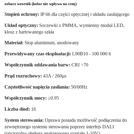
zobacz wzornik (kolor nie wpływa na cenę)
Stopień ochrony:
IP 66 dla części optycznej i układu zasilającego
Układ optyczny:
Soczewki z PMMA, wymienny moduł LED,
klosz z hartowanego szkła
Materiał:
Stop aluminium, anodowany
Przewidywany czas eksploatacji:
L90B10 - 100 000 h
Współczynnik oddawania barw:
CRI >70
Prąd rozruchowy:
43A / 260µs
Częstotliwość napięcia zasilania:
50/60Hz
Współczynnik mocy:
≥0.95
Liczba diod:
16
System sterowania:
Oprawa posiada możliwość podłączenia do
zewnętrznego systemu sterowania poprzez interfejs DALI
(opcjonalna obsługa analogowego sygnału 1-10V)