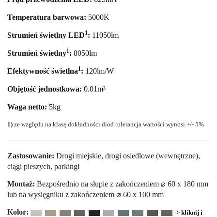
Temperatura barwowa:
5000
K
1
Strumień świetlny LED
:
11050
lm
1
Strumień świetlny
:
8050lm
1
Efektywność świetlna
:
120lm/W
Objętość jednostkowa:
0.01m³
Waga netto:
5kg
1)
ze względu na klasę dokładności diod tolerancja wartości wynosi +/- 5%
Zastosowanie:
Drogi miejskie, drogi osiedlowe (wewnętrzne),
ciągi pieszych, parkingi
Montaż:
Bezpośrednio na słupie z zakończeniem ⌀ 60 x 180 mm
lub na wysięgniku z zakończeniem ⌀ 60 x 100 mm
Kolor:
-> kliknij i