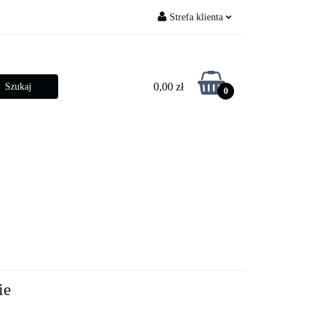
Strefa klienta
py ogrodowe
Zaloguj się
Zarejestruj się
0,00 zł
0
Dodaj zgłoszenie
Zgody cookies
betonowe
Złącza słupowe
ie