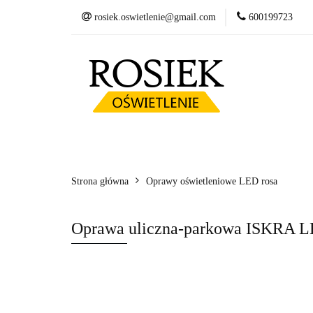
rosiek.oswietlenie@gmail.com
600199723
Słupy
Oprawy
Fundamenty betonow
Słupy
Oprawy LED
Wysięgniki
Kosze zbrojeniowe
Strona główna
Oprawy oświetleniowe LED rosa
Oprawa uliczna-parkowa ISKRA L