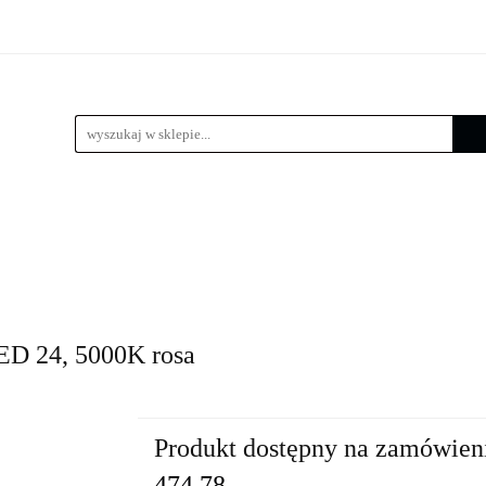
 LED
Wysięgniki
Lampy zewnętrzne
Kule / Lam
e
Złącza słupowe
Kosze zbrojeniowe
Lampy zewnętrzne
Kule / Lampy ogrodowe
Fundamenty 
ED 24, 5000K rosa
Produkt dostępny na zamówien
474.78