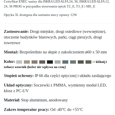
Certyfikat ENEC ważny dla ISKRA LED ALFA 24, 36, ISKRA LED ALFA 12,
24, 36 PROG w przypadku stosowania optyk T2_E, T3_E i ME_E
Optyka 3L dostępna dla wariantu mocy oprawy 12W
Zastosowanie:
Drogi miejskie, drogi osiedlowe (wewnętrzne),
otoczenie budynków biurowych, parki, ciągi pieszych, drogi
rowerowe
Montaż:
Bezpośrednio na słupie z zakończeniem ø60 x 50 mm
Kolor:
-> kliknij i
zobacz wzornik (kolor nie wpływa na cenę)
Stopień ochrony:
IP 66 dla części optycznej i układu zasilającego
Układ optyczny:
Soczewki z PMMA, wymienny moduł LED,
klosz z PC-UV
Materiał:
Stop aluminium, anodowany
Zakres temperatur pracy:
Od -40°C do +55°C