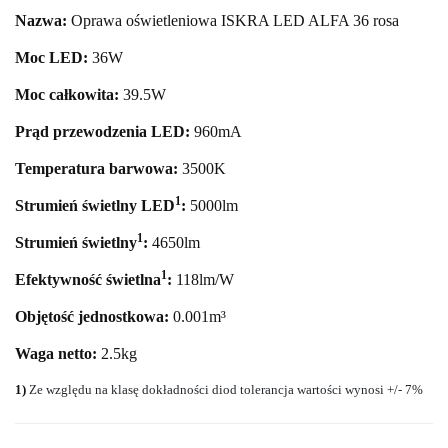
Nazwa:
Oprawa oświetleniowa ISKRA LED ALFA 36 rosa
Moc LED:
36
W
Moc całkowita:
39.5
W
Prąd przewodzenia LED:
960mA
Temperatura barwowa:
35
00K
1
Strumień świetlny LED
:
5000
lm
1
Strumień świetlny
:
4650lm
1
Efektywność świetlna
:
118lm/W
Objętość jednostkowa:
0.001m³
Waga netto:
2.5kg
1)
Ze względu na klasę dokładności diod tolerancja wartości wynosi +/- 7%