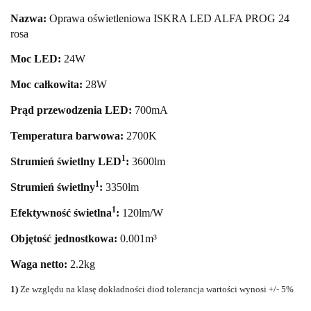
Nazwa:
Oprawa oświetleniowa ISKRA LED ALFA PROG 24
rosa
Moc LED:
24
W
Moc całkowita:
28
W
Prąd przewodzenia LED:
700mA
Temperatura barwowa:
27
00K
1
Strumień świetlny LED
:
3600
lm
1
Strumień świetlny
:
3350lm
1
Efektywność świetlna
:
120lm/W
Objętość jednostkowa:
0.001m³
Waga netto:
2.2kg
1)
Ze względu na klasę dokładności diod tolerancja wartości wynosi +/- 5%