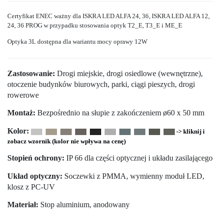
Certyfikat ENEC ważny dla ISKRA LED ALFA 24, 36, ISKRA LED ALFA 12,
24, 36 PROG w przypadku stosowania optyk T2_E, T3_E i ME_E
Optyka 3L dostępna dla wariantu mocy oprawy 12W
Zastosowanie:
Drogi miejskie, drogi osiedlowe (wewnętrzne),
otoczenie budynków biurowych, parki, ciągi pieszych, drogi
rowerowe
Montaż:
Bezpośrednio na słupie z zakończeniem ø60 x 50 mm
Kolor:
-> kliknij i
zobacz wzornik (kolor nie wpływa na cenę)
Stopień ochrony:
IP 66 dla części optycznej i układu zasilającego
Układ optyczny:
Soczewki z PMMA, wymienny moduł LED,
klosz z PC-UV
Materiał:
Stop aluminium, anodowany