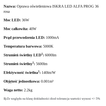
Nazwa:
Oprawa oświetleniowa ISKRA LED ALFA PROG 36
rosa
Moc LED:
36
W
Moc całkowita:
40
W
Prąd przewodzenia LED:
1000mA
Temperatura barwowa:
50
00K
1
Strumień świetlny LED
:
6000
lm
1
Strumień świetlny
:
5600lm
1
Efektywność świetlna
:
140lm/W
Objętość jednostkowa:
0.001m³
Waga netto:
2.2kg
1)
Ze względu na klasę dokładności diod tolerancja wartości wynosi +/- 5%