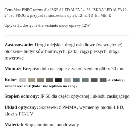
Certyfikat ENEC ważny dla ISKRA LED ALFA 24, 36, ISKRA LED ALFA 12,
24, 36 PROG w przypadku stosowania optyk T2_E, T3_E i ME_E
Optyka 3L dostępna dla wariantu mocy oprawy 12W
Zastosowanie:
Drogi miejskie, drogi osiedlowe (wewnętrzne),
otoczenie budynków biurowych, parki, ciągi pieszych, drogi
rowerowe
Montaż:
Bezpośrednio na słupie z zakończeniem ø60 x 50 mm
Kolor:
-> kliknij i
zobacz wzornik (kolor nie wpływa na cenę)
Stopień ochrony:
IP 66 dla części optycznej i układu zasilającego
Układ optyczny:
Soczewki z PMMA, wymienny moduł LED,
klosz z PC-UV
Materiał:
Stop aluminium, anodowany