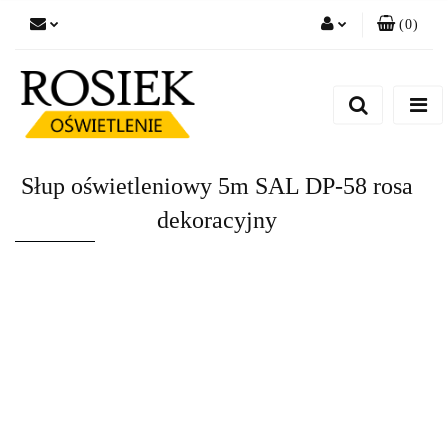
(
0
)
Zaloguj się
Zarejestruj się
Dodaj zgłoszenie
Zgody cookies
Słup oświetleniowy 5m SAL DP-58 rosa
dekoracyjny