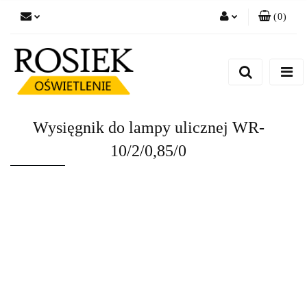
(
0
)
Zaloguj się
Zarejestruj się
Dodaj zgłoszenie
Zgody cookies
Wysięgnik do lampy ulicznej WR-
10/2/0,85/0