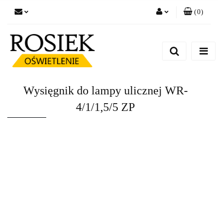
(
0
)
Zaloguj się
Zarejestruj się
Dodaj zgłoszenie
Zgody cookies
Wysięgnik do lampy ulicznej WR-
4/1/1,5/5 ZP