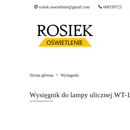
rosiek.oswietlenie@gmail.com
600199723
Słupy
Oprawy
Fundamenty betonow
Słupy
Oprawy LED
Wysięgniki
Kosze zbrojeniowe
Strona główna
Wysięgniki
Wysięgnik do lampy ulicznej WT-1