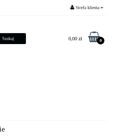
Strefa klienta
py ogrodowe
Zaloguj się
Zarejestruj się
0,00 zł
0
Dodaj zgłoszenie
Zgody cookies
betonowe
Złącza słupowe
ie