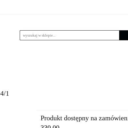
 LED
Wysięgniki
Lampy zewnętrzne
Kule / Lam
e
Złącza słupowe
Kosze zbrojeniowe
Lampy zewnętrzne
Kule / Lampy ogrodowe
Fundamenty 
4/1
Produkt dostępny na zamówien
330.00