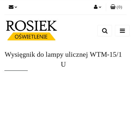
(
0
)
Zaloguj się
Zarejestruj się
Dodaj zgłoszenie
Zgody cookies
Wysięgnik do lampy ulicznej WTM-15/1
U